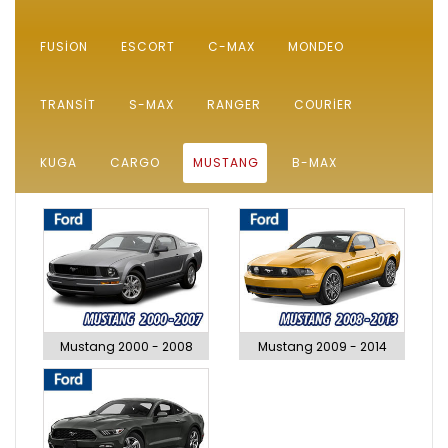
FUSION
ESCORT
C-MAX
MONDEO
TRANSIT
S-MAX
RANGER
COURIER
KUGA
CARGO
MUSTANG
B-MAX
Mustang 2000 - 2008
Mustang 2009 - 2014