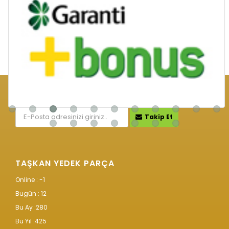
KAMPANYA VE İNDİRİMLERİMİZ İÇİN
Takip Et
TAŞKAN YEDEK PARÇA
Online : -1
Bugün :
12
Bu Ay :
280
Bu Yıl :
425