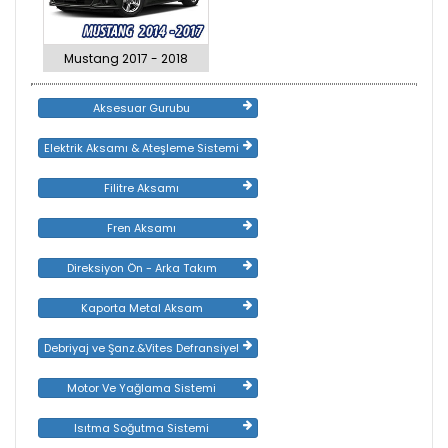
Mustang 2017 - 2018
Aksesuar Gurubu
Elektrik Aksamı & Ateşleme Sistemi
Filitre Aksamı
Fren Aksamı
Direksiyon Ön - Arka Takım
Kaporta Metal Aksam
Debriyaj ve Şanz.&Vites Defransiyel
Motor Ve Yağlama Sistemi
Isıtma Soğutma Sistemi