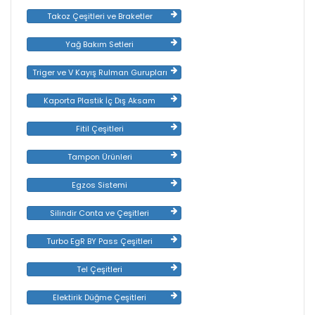
Takoz Çeşitleri ve Braketler
Yağ Bakım Setleri
Triger ve V Kayış Rulman Gurupları
Kaporta Plastik İç Dış Aksam
Fitil Çeşitleri
Tampon Ürünleri
Egzos Sistemi
Silindir Conta ve Çeşitleri
Turbo EgR BY Pass Çeşitleri
Tel Çeşitleri
Elektirik Düğme Çeşitleri