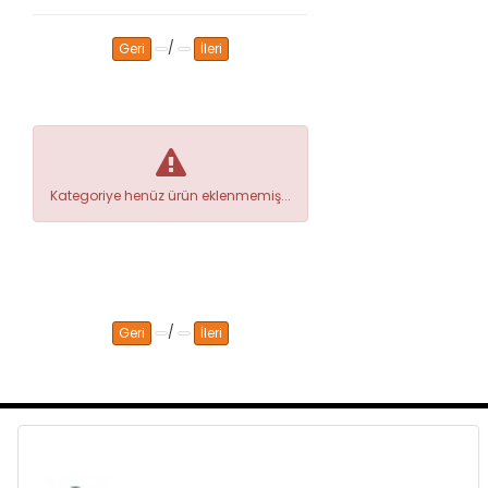
/
Geri
İleri
Kategoriye henüz ürün eklenmemiş...
/
Geri
İleri