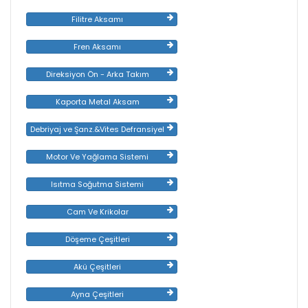
Filitre Aksamı
Fren Aksamı
Direksiyon Ön - Arka Takım
Kaporta Metal Aksam
Debriyaj ve Şanz.&Vites Defransiyel
Motor Ve Yağlama Sistemi
Isıtma Soğutma Sistemi
Cam Ve Krikolar
Döşeme Çeşitleri
Akü Çeşitleri
Ayna Çeşitleri