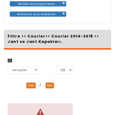
AİR BAG ve Emniyet Kemer
Muhafaza ve Isı Kalkanları
Filtre >>
Courier
>>
Courier 2014-2018
>>
Jant ve Jant Kapakları.
/
Geri
İleri