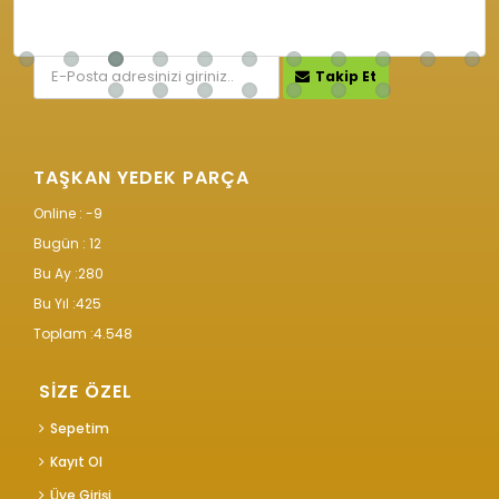
KAMPANYA VE İNDİRİMLERİMİZ İÇİN
Takip Et
TAŞKAN YEDEK PARÇA
Online : -9
Bugün :
12
Bu Ay :
280
Bu Yıl :
425
Toplam :
4.548
SİZE ÖZEL
Sepetim
Kayıt Ol
Üye Girişi