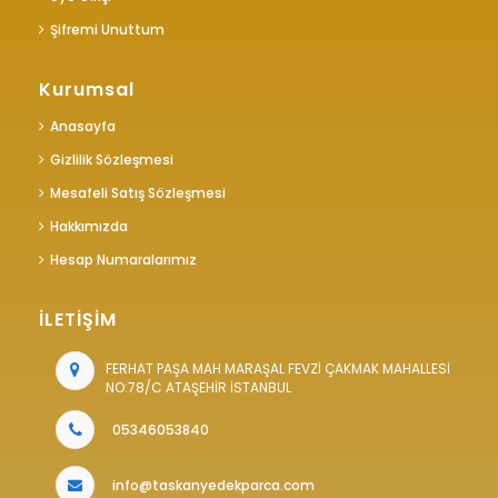
Şifremi Unuttum
Kurumsal
Anasayfa
Gizlilik Sözleşmesi
Mesafeli Satış Sözleşmesi
Hakkımızda
Hesap Numaralarımız
İLETİŞİM
FERHAT PAŞA MAH MARAŞAL FEVZİ ÇAKMAK MAHALLESİ
NO:78/C ATAŞEHİR İSTANBUL
05346053840
info@taskanyedekparca.com