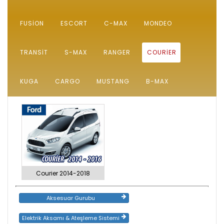
FUSION
ESCORT
C-MAX
MONDEO
TRANSIT
S-MAX
RANGER
COURIER
KUGA
CARGO
MUSTANG
B-MAX
Courier 2014-2018
Aksesuar Gurubu
Elektrik Aksamı & Ateşleme Sistemi