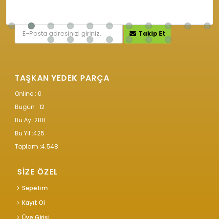
KAMPANYA VE İNDİRİMLERİMİZ İÇİN
Takip Et
TAŞKAN YEDEK PARÇA
Online : 0
Bugün :
12
Bu Ay :
280
Bu Yıl :
425
Toplam :
4.548
SİZE ÖZEL
Sepetim
Kayıt Ol
Üye Girişi