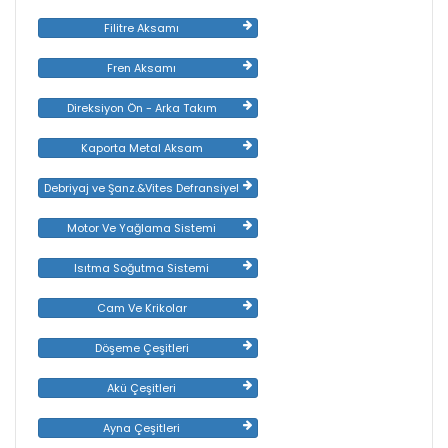
Filitre Aksamı
Fren Aksamı
Direksiyon Ön - Arka Takım
Kaporta Metal Aksam
Debriyaj ve Şanz.&Vites Defransiyel
Motor Ve Yağlama Sistemi
Isıtma Soğutma Sistemi
Cam Ve Krikolar
Döşeme Çeşitleri
Akü Çeşitleri
Ayna Çeşitleri