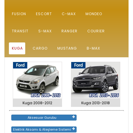
FUSION
ESCORT
C-MAX
MONDEO
TRANSIT
S-MAX
RANGER
COURIER
KUGA
CARGO
MUSTANG
B-MAX
Kuga 2008-2012
Kuga 2013-2018
Aksesuar Gurubu
Elektrik Aksamı & Ateşleme Sistemi