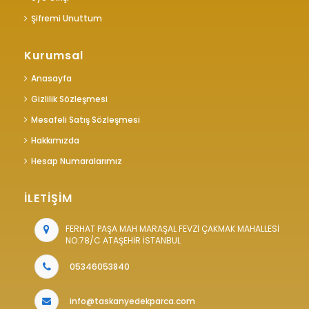
Şifremi Unuttum
Kurumsal
Anasayfa
Gizlilik Sözleşmesi
Mesafeli Satış Sözleşmesi
Hakkımızda
Hesap Numaralarımız
İLETİŞİM
FERHAT PAŞA MAH MARAŞAL FEVZİ ÇAKMAK MAHALLESİ
NO:78/C ATAŞEHİR İSTANBUL
05346053840
info@taskanyedekparca.com