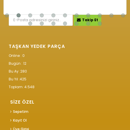
KAMPANYA VE İNDİRİMLERİMİZ İÇİN
Takip Et
TAŞKAN YEDEK PARÇA
Online : 0
Bugün :
12
Bu Ay :
280
Bu Yıl :
425
Toplam :
4.548
SİZE ÖZEL
Sepetim
Kayıt Ol
Üye Girişi