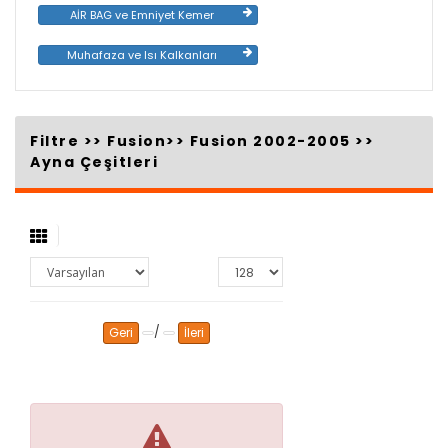
AİR BAG ve Emniyet Kemer
Muhafaza ve Isı Kalkanları
Filtre >>
Fusion
>>
Fusion 2002-2005
>>
Ayna Çeşitleri
/
Geri
İleri