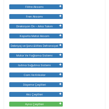
Filitre Aksamı
Fren Aksamı
Direksiyon Ön - Arka Takım
Kaporta Metal Aksam
Debriyaj ve Şanz.&Vites Defransiyel
Motor Ve Yağlama Sistemi
Isıtma Soğutma Sistemi
Cam Ve Krikolar
Döşeme Çeşitleri
Akü Çeşitleri
Ayna Çeşitleri