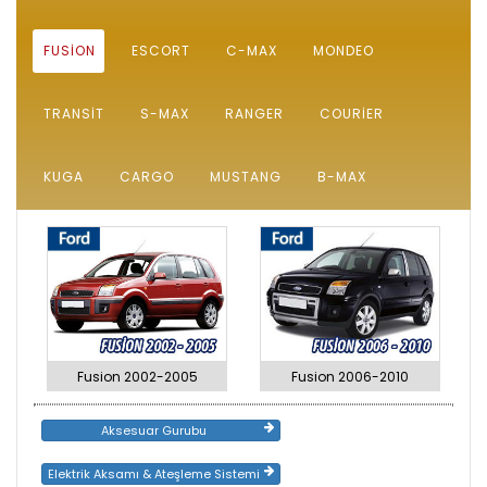
FUSION
ESCORT
C-MAX
MONDEO
TRANSIT
S-MAX
RANGER
COURIER
KUGA
CARGO
MUSTANG
B-MAX
Fusion 2002-2005
Fusion 2006-2010
Aksesuar Gurubu
Elektrik Aksamı & Ateşleme Sistemi