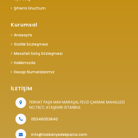
Şifremi Unuttum
Kurumsal
Anasayfa
Gizlilik Sözleşmesi
Mesafeli Satış Sözleşmesi
Hakkımızda
Hesap Numaralarımız
İLETİŞİM
FERHAT PAŞA MAH MARAŞAL FEVZİ ÇAKMAK MAHALLESİ
NO:78/C ATAŞEHİR İSTANBUL
05346053840
info@taskanyedekparca.com